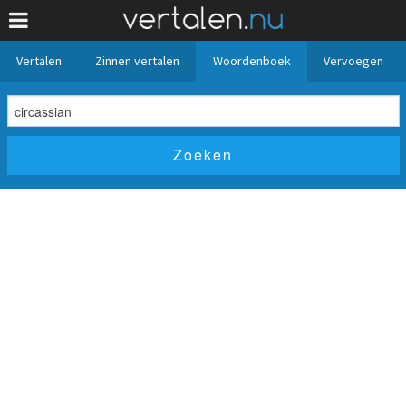
Vertalen
Zinnen vertalen
Woordenboek
Vervoegen