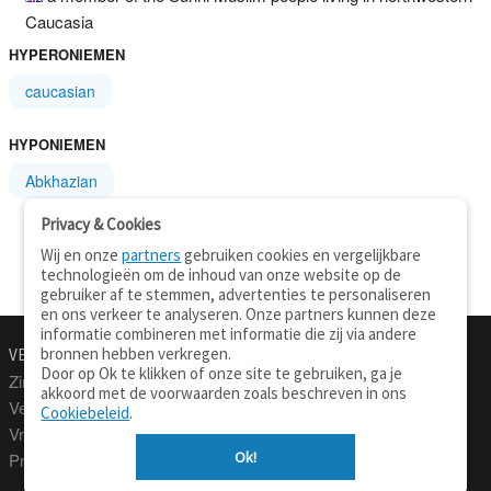
Caucasia
HYPERONIEMEN
caucasian
HYPONIEMEN
Abkhazian
Privacy & Cookies
Wij en onze
partners
gebruiken cookies en vergelijkbare
technologieën om de inhoud van onze website op de
gebruiker af te stemmen, advertenties te personaliseren
en ons verkeer te analyseren. Onze partners kunnen deze
informatie combineren met informatie die zij via andere
bronnen hebben verkregen.
VERTALEN.NU
OVER
Door op Ok te klikken of onze site te gebruiken, ga je
Zinnen vertalen
Over deze site
akkoord met de voorwaarden zoals beschreven in ons
Verklarend woordenboek
Contact
Cookiebeleid
.
Vraagbaak
Privacy
Ok!
Professionele vertaling