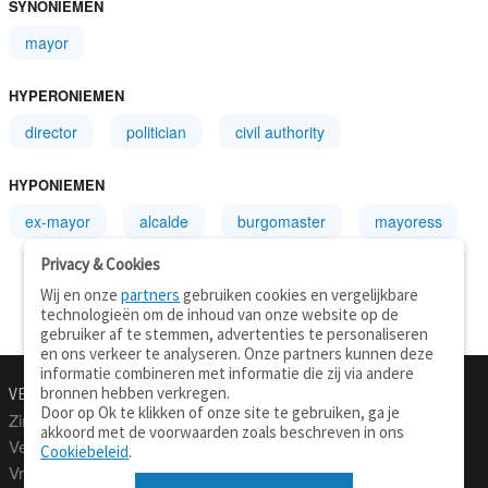
SYNONIEMEN
mayor
HYPERONIEMEN
director
politician
civil authority
HYPONIEMEN
ex-mayor
alcalde
burgomaster
mayoress
Privacy & Cookies
Wij en onze
partners
gebruiken cookies en vergelijkbare
technologieën om de inhoud van onze website op de
gebruiker af te stemmen, advertenties te personaliseren
en ons verkeer te analyseren. Onze partners kunnen deze
informatie combineren met informatie die zij via andere
bronnen hebben verkregen.
VERTALEN.NU
OVER
Door op Ok te klikken of onze site te gebruiken, ga je
Zinnen vertalen
Over deze site
akkoord met de voorwaarden zoals beschreven in ons
Verklarend woordenboek
Contact
Cookiebeleid
.
Vraagbaak
Privacy