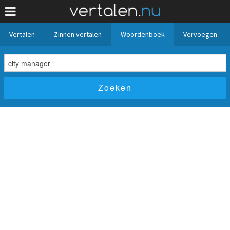
Vertalen
Zinnen vertalen
Woordenboek
Vervoegen