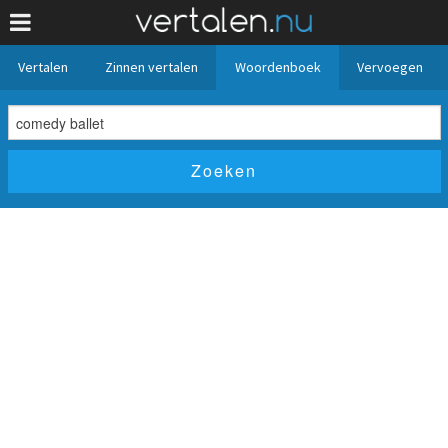
Vertalen
Zinnen vertalen
Woordenboek
Vervoegen