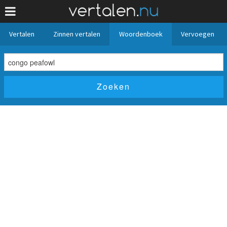
Vertalen
Zinnen vertalen
Woordenboek
Vervoegen