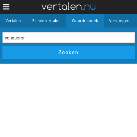
Vertalen
Zinnen vertalen
Woordenboek
Vervoegen