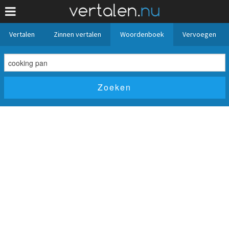
Vertalen
Zinnen vertalen
Woordenboek
Vervoegen