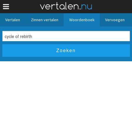
Vertalen
Zinnen vertalen
Woordenboek
Vervoegen