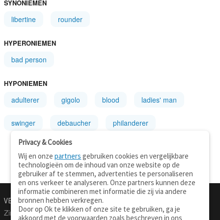
SYNONIEMEN
libertine
rounder
HYPERONIEMEN
bad person
HYPONIEMEN
adulterer
gigolo
blood
ladies' man
swinger
debaucher
philanderer
Privacy & Cookies
Wij en onze
partners
gebruiken cookies en vergelijkbare
technologieën om de inhoud van onze website op de
gebruiker af te stemmen, advertenties te personaliseren
en ons verkeer te analyseren. Onze partners kunnen deze
informatie combineren met informatie die zij via andere
bronnen hebben verkregen.
VERTALEN.NU
OVER
Door op Ok te klikken of onze site te gebruiken, ga je
Zinnen vertalen
Over deze site
akkoord met de voorwaarden zoals beschreven in ons