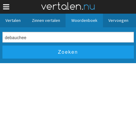
Vertalen
Zinnen vertalen
Woordenboek
Vervoegen