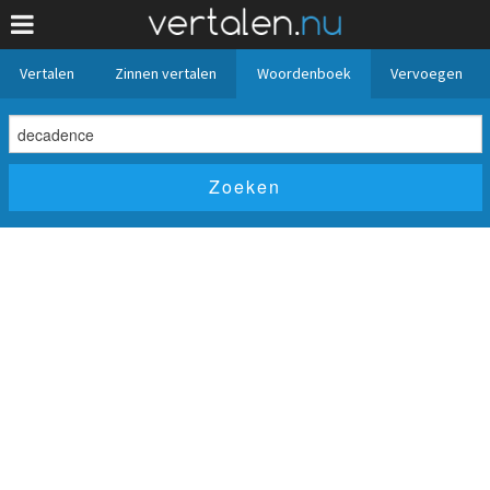
Vertalen
Zinnen vertalen
Woordenboek
Vervoegen