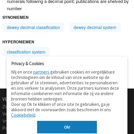
numerals following a decimal point; publications are shelved by
number
SYNONIEMEN
dewey decimal classification
dewey decimal system
HYPERONIEMEN
classification system
Privacy & Cookies
Wij en onze
partners
gebruiken cookies en vergelijkbare
technologieën om de inhoud van onze website op de
gebruiker af te stemmen, advertenties te personaliseren
en ons verkeer te analyseren. Onze partners kunnen deze
informatie combineren met informatie die zij via andere
bronnen hebben verkregen.
VERTALEN.NU
OVER
Door op Ok te klikken of onze site te gebruiken, ga je
Zinnen vertalen
Over deze site
akkoord met de voorwaarden zoals beschreven in ons
Verklarend woordenboek
Contact
Cookiebeleid
.
Vraagbaak
Privacy
Ok!
Professionele vertaling