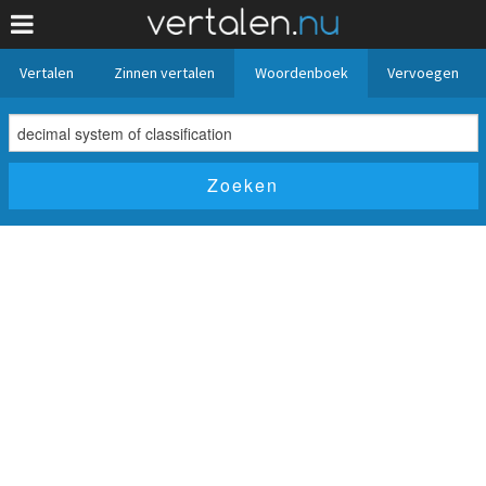
Vertalen
Zinnen vertalen
Woordenboek
Vervoegen