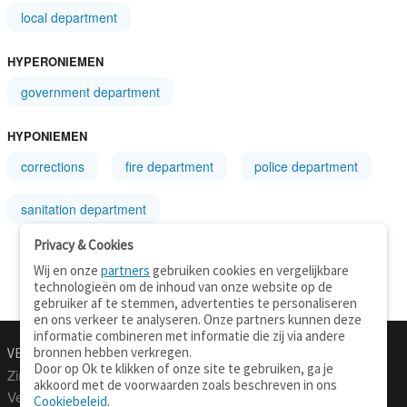
local department
HYPERONIEMEN
government department
HYPONIEMEN
corrections
fire department
police department
sanitation department
Privacy & Cookies
Wij en onze
partners
gebruiken cookies en vergelijkbare
technologieën om de inhoud van onze website op de
gebruiker af te stemmen, advertenties te personaliseren
en ons verkeer te analyseren. Onze partners kunnen deze
informatie combineren met informatie die zij via andere
bronnen hebben verkregen.
VERTALEN.NU
OVER
Door op Ok te klikken of onze site te gebruiken, ga je
Zinnen vertalen
Over deze site
akkoord met de voorwaarden zoals beschreven in ons
Verklarend woordenboek
Contact
Cookiebeleid
.