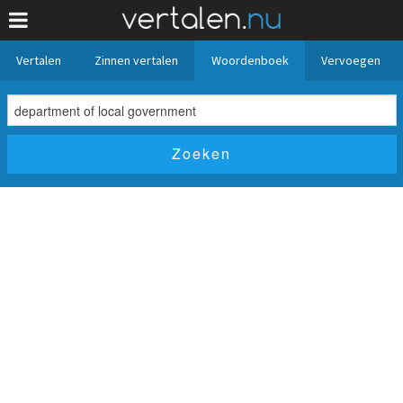
Vertalen
Zinnen vertalen
Woordenboek
Vervoegen