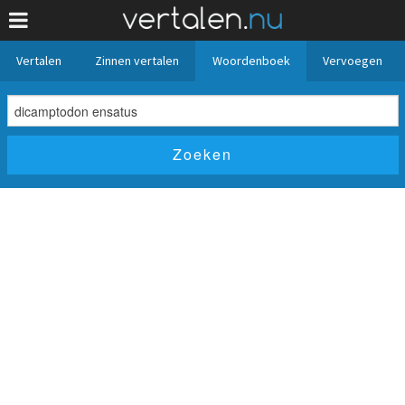
Vertalen
Zinnen vertalen
Woordenboek
Vervoegen