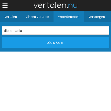
Vertalen
Zinnen vertalen
Woordenboek
Vervoegen