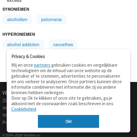
SYNONIEMEN
alcoholism
potomania
HYPERONIEMEN
alcohol addiction
cacoethes
Privacy & Cookies
Wij en onze
partners
gebruiken cookies en vergelijkbare
technologieën om de inhoud van onze website op de
gebruiker af te stemmen, advertenties te personaliseren
en ons verkeer te analyseren. Onze partners kunnen deze
informatie combineren met informatie die zij via andere
bronnen hebben verkregen.
VERTALEN.NU
OVER
Door op Ok te klikken of onze site te gebruiken, ga je
Zinnen vertalen
Over deze site
akkoord met de voorwaarden zoals beschreven in ons
Verklarend woordenboek
Contact
Cookiebeleid
.
Vraagbaak
Privacy
Ok!
Professionele vertaling
© 2004–2026 Vertalen.nu