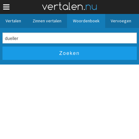
Vertalen
Zinnen vertalen
Woordenboek
Vervoegen