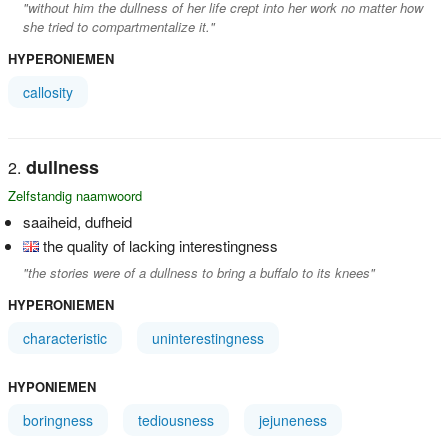
"without him the dullness of her life crept into her work no matter how
she tried to compartmentalize it."
HYPERONIEMEN
callosity
dullness
Zelfstandig naamwoord
saaiheid, dufheid
the quality of lacking interestingness
"the stories were of a dullness to bring a buffalo to its knees"
HYPERONIEMEN
characteristic
uninterestingness
HYPONIEMEN
boringness
tediousness
jejuneness