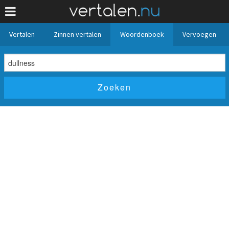
Vertalen
Zinnen vertalen
Woordenboek
Vervoegen