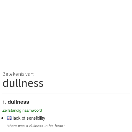
Betekenis van:
dullness
dullness
Zelfstandig naamwoord
lack of sensibility
"there was a dullness in his heart"