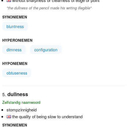
without sharpness or clearness of edge or point
"the dullness of the pencil made his writing illegible"
SYNONIEMEN
bluntness
HYPERONIEMEN
dimness
configuration
HYPONIEMEN
obtuseness
dullness
Zelfstandig naamwoord
stompzinnigheid
the quality of being slow to understand
SYNONIEMEN