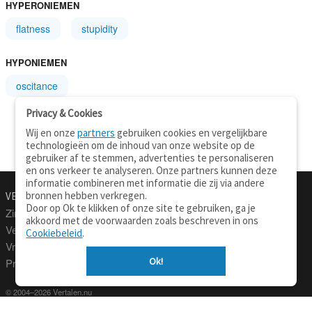
HYPERONIEMEN
flatness
stupidity
HYPONIEMEN
oscitance
Privacy & Cookies
Wij en onze
partners
gebruiken cookies en vergelijkbare
technologieën om de inhoud van onze website op de
gebruiker af te stemmen, advertenties te personaliseren
en ons verkeer te analyseren. Onze partners kunnen deze
informatie combineren met informatie die zij via andere
bronnen hebben verkregen.
VERTALEN.NU
OVER
Door op Ok te klikken of onze site te gebruiken, ga je
Zinnen vertalen
Over deze site
akkoord met de voorwaarden zoals beschreven in ons
Verklarend woordenboek
Contact
Cookiebeleid
.
Vraagbaak
Privacy
Ok!
Professionele vertaling
© 2004–2026 Vertalen.nu