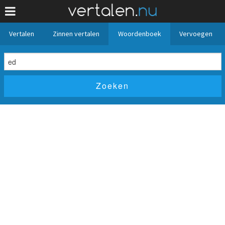
Vertalen
Zinnen vertalen
Woordenboek
Vervoegen