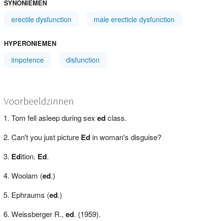
SYNONIEMEN
erectile dysfunction
male erecticle dysfunction
HYPERONIEMEN
impotence
disfunction
Voorbeeldzinnen
Tom fell asleep during sex
ed
class.
Can't you just picture
Ed
in woman's disguise?
Ed
ition.
Ed
.
Woolam (
ed
.)
Ephraums (
ed
.)
Weissberger R.,
ed
. (1959).