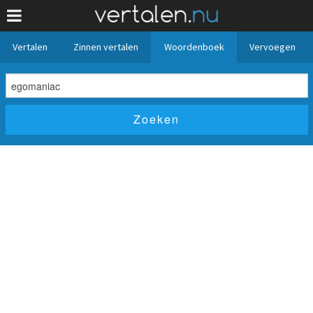
Vertalen
Zinnen vertalen
Woordenboek
Vervoegen