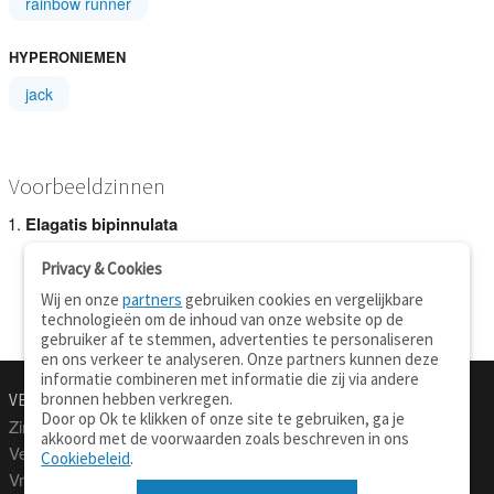
rainbow runner
HYPERONIEMEN
jack
Voorbeeldzinnen
Elagatis bipinnulata
Privacy & Cookies
Wij en onze
partners
gebruiken cookies en vergelijkbare
technologieën om de inhoud van onze website op de
gebruiker af te stemmen, advertenties te personaliseren
en ons verkeer te analyseren. Onze partners kunnen deze
informatie combineren met informatie die zij via andere
bronnen hebben verkregen.
VERTALEN.NU
OVER
Door op Ok te klikken of onze site te gebruiken, ga je
Zinnen vertalen
Over deze site
akkoord met de voorwaarden zoals beschreven in ons
Verklarend woordenboek
Contact
Cookiebeleid
.
Vraagbaak
Privacy