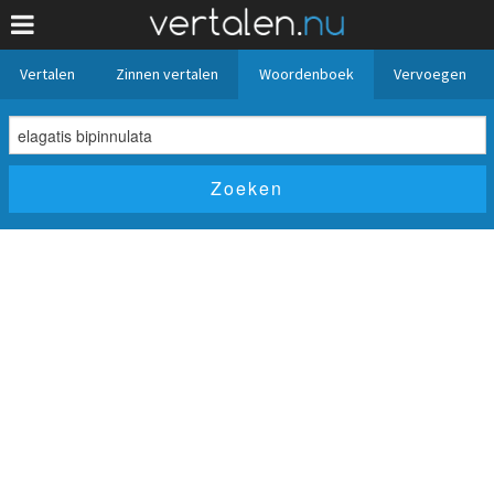
Vertalen
Zinnen vertalen
Woordenboek
Vervoegen