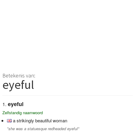
Betekenis van:
eyeful
eyeful
Zelfstandig naamwoord
a strikingly beautiful woman
"she was a statuesque redheaded eyeful"