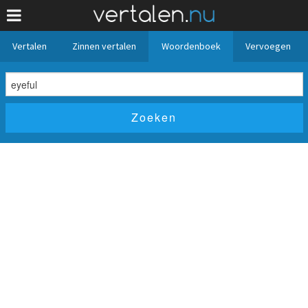
Vertalen
Zinnen vertalen
Woordenboek
Vervoegen