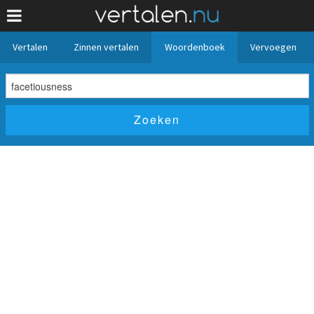
Vertalen
Zinnen vertalen
Woordenboek
Vervoegen