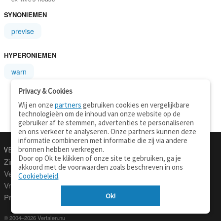
SYNONIEMEN
previse
HYPERONIEMEN
warn
Privacy & Cookies
Wij en onze
partners
gebruiken cookies en vergelijkbare
technologieën om de inhoud van onze website op de
gebruiker af te stemmen, advertenties te personaliseren
en ons verkeer te analyseren. Onze partners kunnen deze
informatie combineren met informatie die zij via andere
bronnen hebben verkregen.
VERTALEN.NU
OVER
Door op Ok te klikken of onze site te gebruiken, ga je
Zinnen vertalen
Over deze site
akkoord met de voorwaarden zoals beschreven in ons
Verklarend woordenboek
Contact
Cookiebeleid
.
Vraagbaak
Privacy
Ok!
Professionele vertaling
© 2004–2026 Vertalen.nu