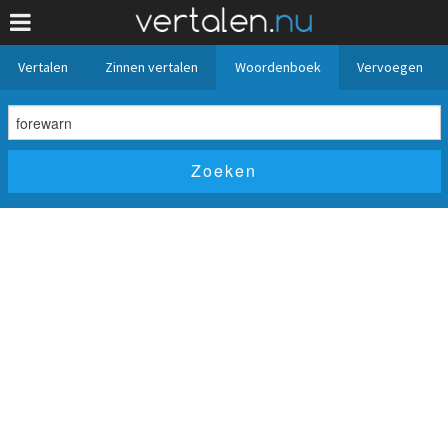
Vertalen
Zinnen vertalen
Woordenboek
Vervoegen