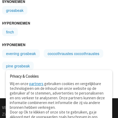
SYNONIEMEN
grossbeak
HYPERONIEMEN
finch
HYPONIEMEN
evening grosbeak
coccothraustes coccothraustes
pine grosbeak
Privacy & Cookies
Wij en onze
partners
gebruiken cookies en vergelijkbare
technologieën om de inhoud van onze website op de
gebruiker af te stemmen, advertenties te personaliseren
en ons verkeer te analyseren. Onze partners kunnen deze
informatie combineren met informatie die zij via andere
bronnen hebben verkregen.
VERTALEN.NU
OVER
Door op Ok te klikken of onze site te gebruiken, ga je
Zinnen vertalen
Over deze site
akkoord met de voorwaarden zoals beschreven in ons