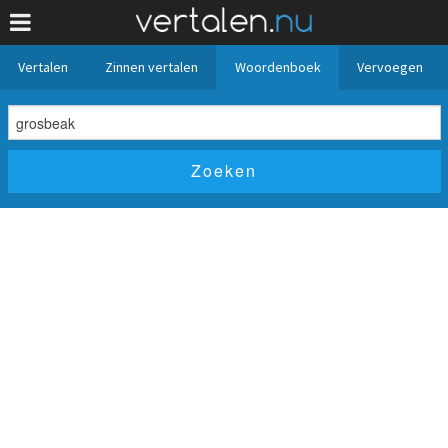
Vertalen
Zinnen vertalen
Woordenboek
Vervoegen