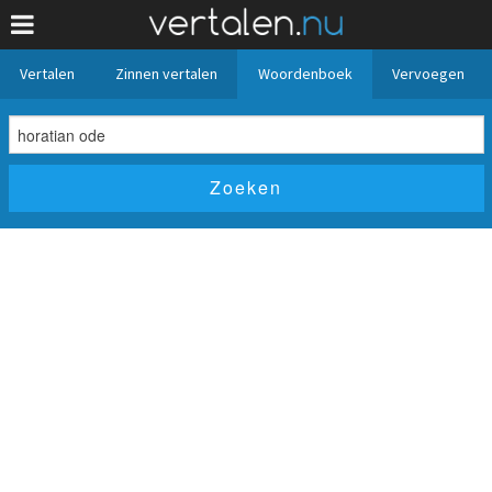
Vertalen
Zinnen vertalen
Woordenboek
Vervoegen