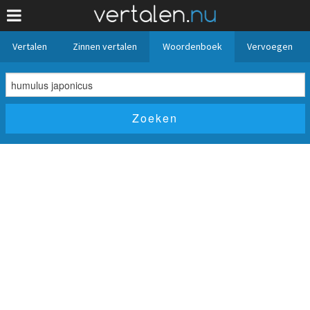
Vertalen
Zinnen vertalen
Woordenboek
Vervoegen