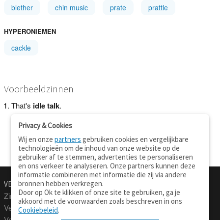
blether
chin music
prate
prattle
HYPERONIEMEN
cackle
Voorbeeldzinnen
That's
idle talk
.
Privacy & Cookies
Wij en onze
partners
gebruiken cookies en vergelijkbare
technologieën om de inhoud van onze website op de
gebruiker af te stemmen, advertenties te personaliseren
en ons verkeer te analyseren. Onze partners kunnen deze
informatie combineren met informatie die zij via andere
bronnen hebben verkregen.
VERTALEN.NU
OVER
Door op Ok te klikken of onze site te gebruiken, ga je
Zinnen vertalen
Over deze site
akkoord met de voorwaarden zoals beschreven in ons
Verklarend woordenboek
Contact
Cookiebeleid
.
Vraagbaak
Privacy