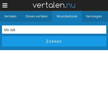
Vertalen
Zinnen vertalen
Woordenboek
Vervoegen