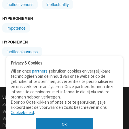
ineffectiveness
ineffectuality
HYPERONIEMEN
impotence
HYPONIEMEN
inefficaciousness
Privacy & Cookies
Wij en onze
partners
gebruiken cookies en vergelijkbare
technologieën om de inhoud van onze website op de
gebruiker af te stemmen, advertenties te personaliseren
en ons verkeer te analyseren. Onze partners kunnen deze
informatie combineren met informatie die zij via andere
bronnen hebben verkregen.
VERTALEN.NU
OVER
Door op Ok te klikken of onze site te gebruiken, ga je
Zinnen vertalen
Over deze site
akkoord met de voorwaarden zoals beschreven in ons
Verklarend woordenboek
Contact
Cookiebeleid
.
Vraagbaak
Privacy
Ok!
Professionele vertaling