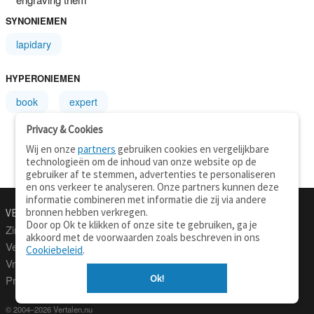
SYNONIEMEN
lapidary
HYPERONIEMEN
book
expert
Privacy & Cookies
Wij en onze
partners
gebruiken cookies en vergelijkbare
technologieën om de inhoud van onze website op de
gebruiker af te stemmen, advertenties te personaliseren
en ons verkeer te analyseren. Onze partners kunnen deze
informatie combineren met informatie die zij via andere
bronnen hebben verkregen.
VERTALEN.NU
OVER
Door op Ok te klikken of onze site te gebruiken, ga je
Zinnen vertalen
Over deze site
akkoord met de voorwaarden zoals beschreven in ons
Verklarend woordenboek
Contact
Cookiebeleid
.
Vraagbaak
Privacy
Ok!
Professionele vertaling
© 2004–2026 Vertalen.nu