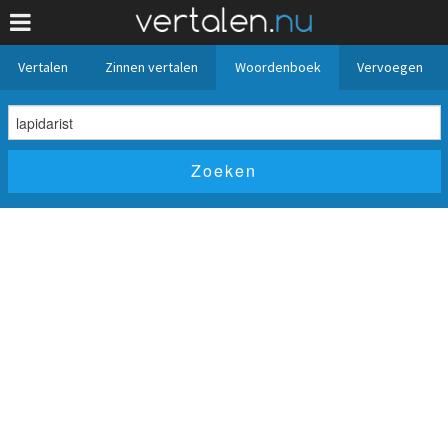
Vertalen
Zinnen vertalen
Woordenboek
Vervoegen