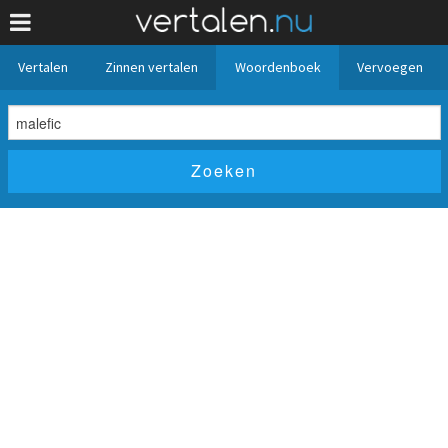
Vertalen
Zinnen vertalen
Woordenboek
Vervoegen