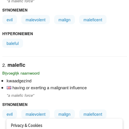
"a malefic force"
SYNONIEMEN
evil
malevolent
malign
maleficent
HYPERONIEMEN
baleful
malefic
Bijvoeglijk naamwoord
kwaadgezind
having or exerting a malignant influence
"a malefic force"
SYNONIEMEN
evil
malevolent
malign
maleficent
Privacy & Cookies