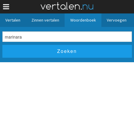
Vertalen
Zinnen vertalen
Woordenboek
Vervoegen