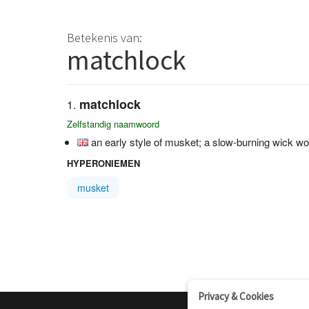
Betekenis van:
matchlock
matchlock
Zelfstandig naamwoord
an early style of musket; a slow-burning wick wou
HYPERONIEMEN
musket
Privacy & Cookies