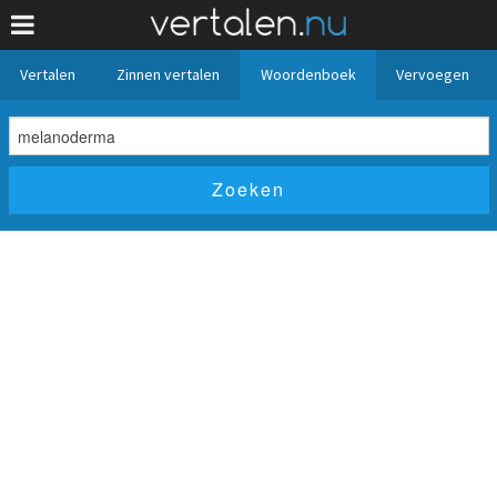
Vertalen
Zinnen vertalen
Woordenboek
Vervoegen