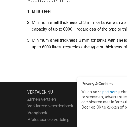
Mild steel
Minimum shell thickness of 3 mm for tanks with a s
capacity of up to 6000 l, regardless of the type or th
Minimum shell thickness 3 mm for tanks with shells
up to 6000 litres, regardless the type or thickness of 
Privacy & Cookies
Wij en onze
partners
gebru
VERTALEN.NU
OVER
te stemmen, advertenties
Zinnen vertalen
Over deze site
combineren met informati
Verklarend woordenboek
Contact
Door op Ok te klikken of 
Vraagbaak
Privacy
Professionele vertaling