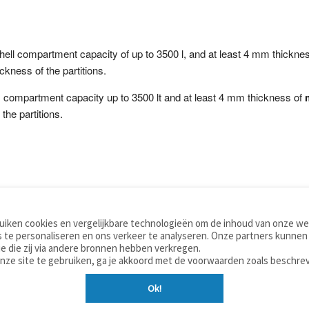
hell compartment capacity of up to 3500 l, and at least 4 mm thickne
ickness of the partitions.
 compartment capacity up to 3500 lt and at least 4 mm thickness of
the partitions.
iken cookies en vergelijkbare technologieën om de inhoud van onze web
TOOLS
WOORDENBOEKEN
 te personaliseren en ons verkeer te analyseren. Onze partners kunnen
Apps
Nederlands - Engels
e die zij via andere bronnen hebben verkregen.
Mobiel
Nederlands - Duits
onze site te gebruiken, ga je akkoord met de voorwaarden zoals beschre
Tools & widgets
Nederlands - Spaans
Ok!