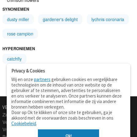
SYNONIEMEN
dusty miller
gardener's delight
lychnis coronaria
rose campion
HYPERONIEMEN
catchfly
Privacy & Cookies
Wij en onze
partners
gebruiken cookies en vergelijkbare
technologieën om de inhoud van onze website op de
gebruiker af te stemmen, advertenties te personaliseren
en ons verkeer te analyseren. Onze partners kunnen deze
informatie combineren met informatie die zij via andere
bronnen hebben verkregen.
VERTALEN.NU
OVER
Door op Ok te klikken of onze site te gebruiken, ga je
Zinnen vertalen
Over deze site
akkoord met de voorwaarden zoals beschreven in ons
Verklarend woordenboek
Contact
Cookiebeleid
.
Vraagbaak
Privacy
Ok!
Professionele vertaling