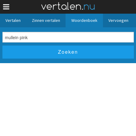
Vertalen
Zinnen vertalen
Woordenboek
Vervoegen