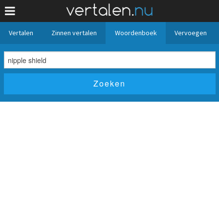
Vertalen
Zinnen vertalen
Woordenboek
Vervoegen