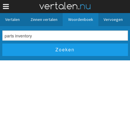
Vertalen
Zinnen vertalen
Woordenboek
Vervoegen