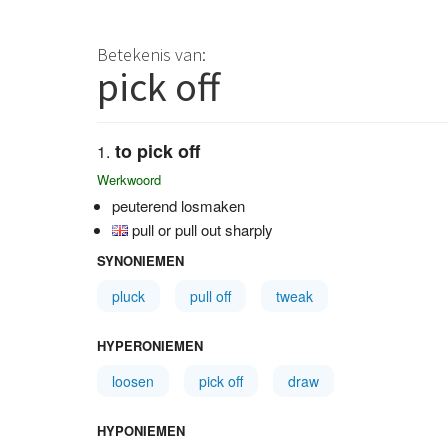
Betekenis van:
pick off
to pick off
Werkwoord
peuterend losmaken
pull or pull out sharply
SYNONIEMEN
pluck
pull off
tweak
HYPERONIEMEN
loosen
pick off
draw
HYPONIEMEN