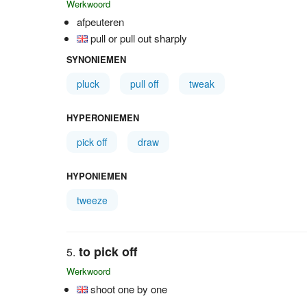
Werkwoord
afpeuteren
pull or pull out sharply
SYNONIEMEN
pluck
pull off
tweak
HYPERONIEMEN
pick off
draw
HYPONIEMEN
tweeze
to pick off
Werkwoord
shoot one by one