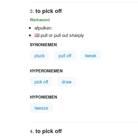
to pick off
Werkwoord
afpulken
pull or pull out sharply
SYNONIEMEN
pluck
pull off
tweak
HYPERONIEMEN
pick off
draw
HYPONIEMEN
tweeze
to pick off