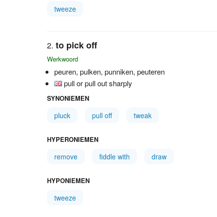
tweeze
to pick off
Werkwoord
peuren, pulken, punniken, peuteren
pull or pull out sharply
SYNONIEMEN
pluck
pull off
tweak
HYPERONIEMEN
remove
fiddle with
draw
HYPONIEMEN
tweeze