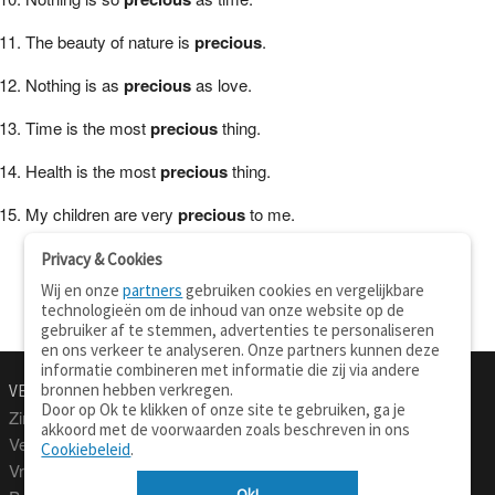
The beauty of nature is
precious
.
Nothing is as
precious
as love.
Time is the most
precious
thing.
Health is the most
precious
thing.
My children are very
precious
to me.
Privacy & Cookies
Wij en onze
partners
gebruiken cookies en vergelijkbare
technologieën om de inhoud van onze website op de
gebruiker af te stemmen, advertenties te personaliseren
en ons verkeer te analyseren. Onze partners kunnen deze
informatie combineren met informatie die zij via andere
bronnen hebben verkregen.
VERTALEN.NU
OVER
Door op Ok te klikken of onze site te gebruiken, ga je
Zinnen vertalen
Over deze site
akkoord met de voorwaarden zoals beschreven in ons
Verklarend woordenboek
Contact
Cookiebeleid
.
Vraagbaak
Privacy
Ok!