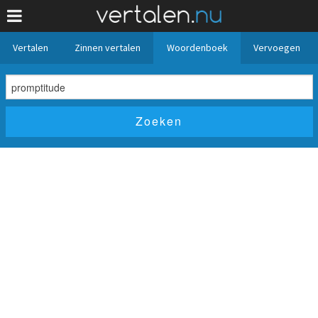
Vertalen
Zinnen vertalen
Woordenboek
Vervoegen