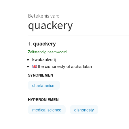
Betekenis van:
quackery
quackery
Zelfstandig naamwoord
kwakzalverij
the dishonesty of a charlatan
SYNONIEMEN
charlatanism
HYPERONIEMEN
medical science
dishonesty