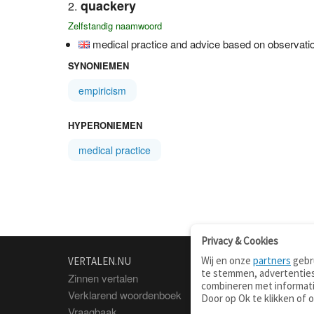
quackery
Zelfstandig naamwoord
medical practice and advice based on observation
SYNONIEMEN
empiricism
HYPERONIEMEN
medical practice
Privacy & Cookies
Wij en onze
partners
gebru
VERTALEN.NU
OVER
te stemmen, advertenties
Zinnen vertalen
Over deze site
combineren met informati
Verklarend woordenboek
Contact
Door op Ok te klikken of 
Vraagbaak
Privacy