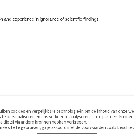
 and experience in ignorance of scientific findings
iken cookies en vergelijkbare technologieën om de inhoud van onze web
TOOLS
WOORDENBOEKEN
 te personaliseren en ons verkeer te analyseren. Onze partners kunnen
Apps
Nederlands - Engels
e die zij via andere bronnen hebben verkregen.
Mobiel
Nederlands - Duits
onze site te gebruiken, ga je akkoord met de voorwaarden zoals beschre
Tools & widgets
Nederlands - Spaans