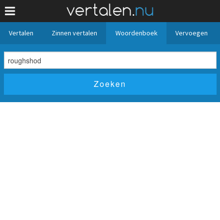
Vertalen
Zinnen vertalen
Woordenboek
Vervoegen