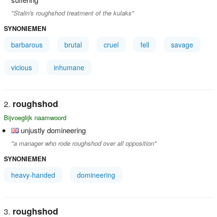
"Stalin's roughshod treatment of the kulaks"
SYNONIEMEN
barbarous
brutal
cruel
fell
savage
vicious
inhumane
roughshod
Bijvoeglijk naamwoord
unjustly domineering
"a manager who rode roughshod over all opposition"
SYNONIEMEN
heavy-handed
domineering
roughshod