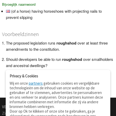
Bijvoeglijk naamwoord
(of a horse) having horseshoes with projecting nails to
prevent slipping
Voorbeeldzinnen
The proposed legislation runs
roughshod
over at least three
amendments to the constitution.
Should developers be able to run
roughshod
over smallholders
and ancestral dwellings?
Privacy & Cookies
Wij en onze
partners
gebruiken cookies en vergelijkbare
technologieën om de inhoud van onze website op de
gebruiker af te stemmen, advertenties te personaliseren
en ons verkeer te analyseren. Onze partners kunnen deze
informatie combineren met informatie die zij via andere
bronnen hebben verkregen.
VERTALEN.NU
OVER
Door op Ok te klikken of onze site te gebruiken, ga je
Zinnen vertalen
Over deze site
akkoord met de voorwaarden zoals beschreven in ons