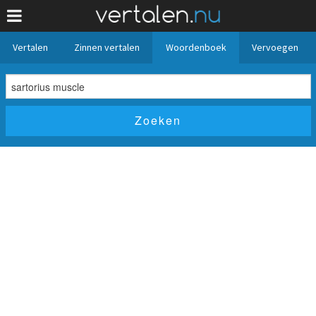
Vertalen
Zinnen vertalen
Woordenboek
Vervoegen