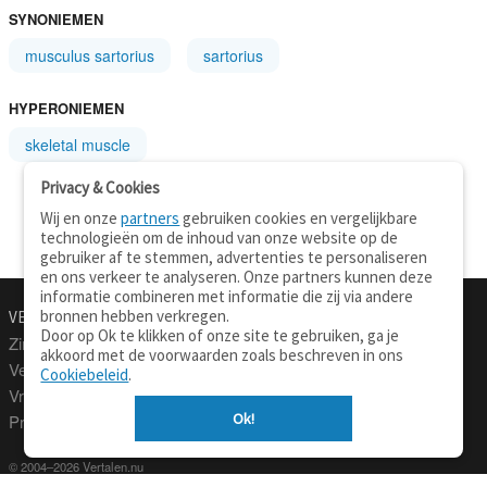
SYNONIEMEN
musculus sartorius
sartorius
HYPERONIEMEN
skeletal muscle
Privacy & Cookies
Wij en onze
partners
gebruiken cookies en vergelijkbare
technologieën om de inhoud van onze website op de
gebruiker af te stemmen, advertenties te personaliseren
en ons verkeer te analyseren. Onze partners kunnen deze
informatie combineren met informatie die zij via andere
bronnen hebben verkregen.
VERTALEN.NU
OVER
Door op Ok te klikken of onze site te gebruiken, ga je
Zinnen vertalen
Over deze site
akkoord met de voorwaarden zoals beschreven in ons
Verklarend woordenboek
Contact
Cookiebeleid
.
Vraagbaak
Privacy
Ok!
Professionele vertaling
© 2004–2026 Vertalen.nu