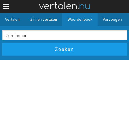
Vertalen
Zinnen vertalen
Woordenboek
Vervoegen