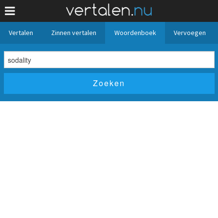
Vertalen
Zinnen vertalen
Woordenboek
Vervoegen