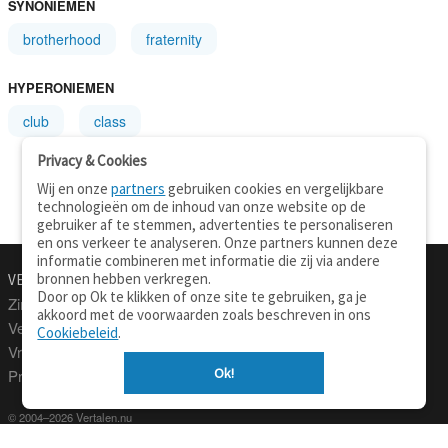
SYNONIEMEN
brotherhood
fraternity
HYPERONIEMEN
club
class
Privacy & Cookies
Wij en onze
partners
gebruiken cookies en vergelijkbare
technologieën om de inhoud van onze website op de
gebruiker af te stemmen, advertenties te personaliseren
en ons verkeer te analyseren. Onze partners kunnen deze
informatie combineren met informatie die zij via andere
bronnen hebben verkregen.
VERTALEN.NU
OVER
Door op Ok te klikken of onze site te gebruiken, ga je
Zinnen vertalen
Over deze site
akkoord met de voorwaarden zoals beschreven in ons
Verklarend woordenboek
Contact
Cookiebeleid
.
Vraagbaak
Privacy
Ok!
Professionele vertaling
© 2004–2026 Vertalen.nu