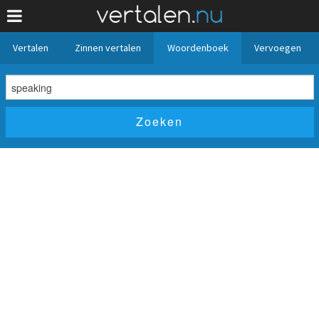
Vertalen
Zinnen vertalen
Woordenboek
Vervoegen