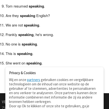
Tom resumed
speaking
.
Are they
speaking
English?
We are not
speaking
.
Frankly
speaking
, he's wrong.
No one is
speaking
.
This is
speaking
.
She went on
speaking
.
Privacy & Cookies
Wij en onze
partners
gebruiken cookies en vergelijkbare
technologieën om de inhoud van onze website op de
gebruiker af te stemmen, advertenties te personaliseren
en ons verkeer te analyseren. Onze partners kunnen deze
informatie combineren met informatie die zij via andere
bronnen hebben verkregen.
VERTALEN.NU
OVER
Door op Ok te klikken of onze site te gebruiken, ga je
Zinnen vertalen
Over deze site