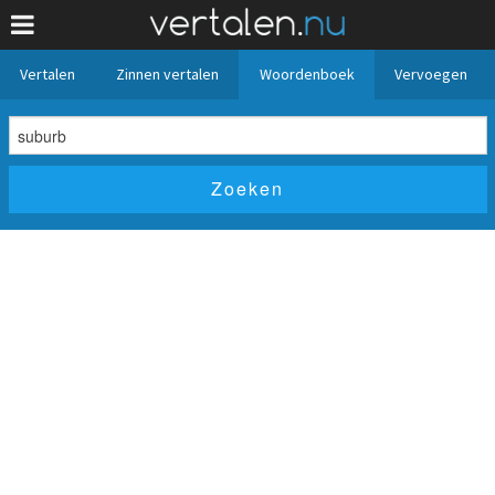
Vertalen
Zinnen vertalen
Woordenboek
Vervoegen