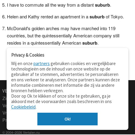
I have to commute all the way from a distant
suburb
.
Helen and Kathy rented an apartment in a
suburb
of Tokyo.
McDonald's golden arches may have marched into 119
countries, but the quintessentially American company still
resides in a quintessentially American
suburb
.
Privacy & Cookies
Wij en onze
partners
gebruiken cookies en vergelijkbare
technologieën om de inhoud van onze website op de
gebruiker af te stemmen, advertenties te personaliseren
en ons verkeer te analyseren. Onze partners kunnen deze
informatie combineren met informatie die zij via andere
bronnen hebben verkregen.
VERTALEN.NU
OVER
Door op Ok te klikken of onze site te gebruiken, ga je
Zinnen vertalen
Over deze site
akkoord met de voorwaarden zoals beschreven in ons
Verklarend woordenboek
Contact
Cookiebeleid
.
Vraagbaak
Privacy
Ok!
Professionele vertaling
© 2004–2026 Vertalen.nu