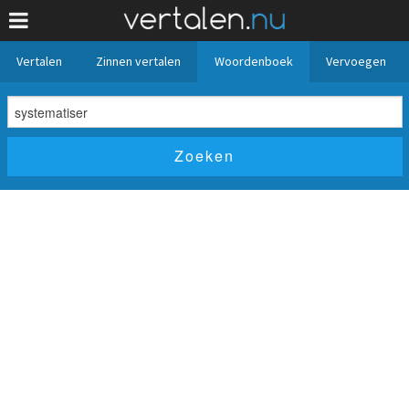
Vertalen
Zinnen vertalen
Woordenboek
Vervoegen