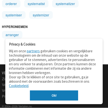
orderer
systematist
systematizer
systemiser
systemizer
HYPERONIEMEN
arranger
Privacy & Cookies
Wij en onze
partners
gebruiken cookies en vergelijkbare
technologieën om de inhoud van onze website op de
gebruiker af te stemmen, advertenties te personaliseren
en ons verkeer te analyseren. Onze partners kunnen deze
informatie combineren met informatie die zij via andere
bronnen hebben verkregen.
VERTALEN.NU
OVER
Door op Ok te klikken of onze site te gebruiken, ga je
Zinnen vertalen
Over deze site
akkoord met de voorwaarden zoals beschreven in ons
Verklarend woordenboek
Contact
Cookiebeleid
.
Vraagbaak
Privacy
Ok!
Professionele vertaling
© 2004–2026 Vertalen.nu