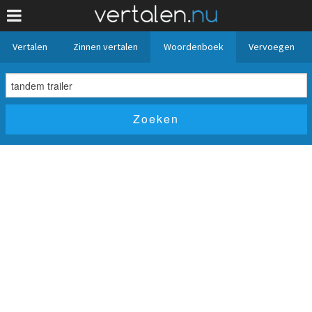
Vertalen
Zinnen vertalen
Woordenboek
Vervoegen