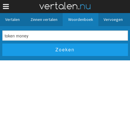
Vertalen
Zinnen vertalen
Woordenboek
Vervoegen