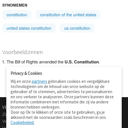
SYNONIEMEN
constitution
constitution of the united states
united states constitution
us constitution
Voorbeeldzinnen
The Bill of Rights amended the
U.S. Constitution
.
Privacy & Cookies
Wij en onze
partners
gebruiken cookies en vergelijkbare
technologieën om de inhoud van onze website op de
gebruiker af te stemmen, advertenties te personaliseren
en ons verkeer te analyseren. Onze partners kunnen deze
informatie combineren met informatie die zij via andere
bronnen hebben verkregen.
VERTALEN.NU
OVER
Door op Ok te klikken of onze site te gebruiken, ga je
Zinnen vertalen
Over deze site
akkoord met de voorwaarden zoals beschreven in ons
Verklarend woordenboek
Contact
Cookiebeleid
.
Vraagbaak
Privacy