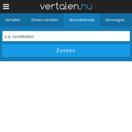
Vertalen
Zinnen vertalen
Woordenboek
Vervoegen