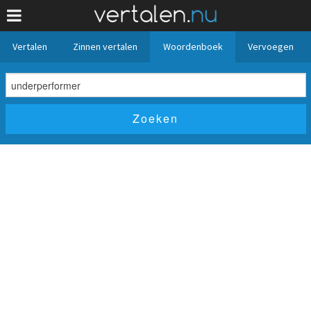
Vertalen
Zinnen vertalen
Woordenboek
Vervoegen